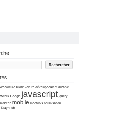
rche
ttes
vito voiture
bikhir voiture
développement durable
javascript
amwork
Google
jquery
mobile
rrakech
mootools
optimisation
Taayoush