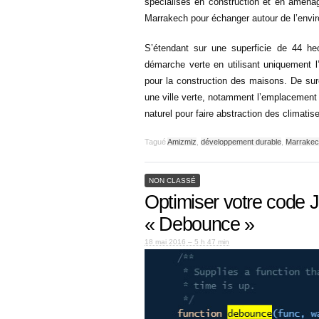
spécialisés en construction et en aména
Marrakech pour échanger autour de l’envir
S’étendant sur une superficie de 44 hec
démarche verte en utilisant uniquement l
pour la construction des maisons. De surc
une ville verte, notamment l’emplacement 
naturel pour faire abstraction des climatis
Tagué
Amizmiz
,
développement durable
,
Marrake
NON CLASSÉ
Optimiser votre code J
« Debounce »
18 mai 2016 – 5 h 47 min