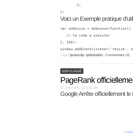
	};

Voici un Exemple pratique d’uti
var onResize = debounce(function() 
   // le code a executer

}, 250);

Tagué
javascript
,
optimisation
|
Commentaire (0)
NON CLASSÉ
PageRank officielleme
27 avril 2016 – 12 h 45 min
Google Arrête officiellement l