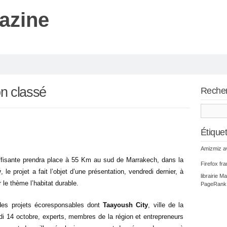
azine
n classé
Reche
Étique
Amizmiz
a
fisante prendra place à 55 Km au sud de Marrakech, dans la
Firefox
fr
y
, le projet a fait l’objet d’une présentation, vendredi dernier, à
librairie
Ma
le thème l’habitat durable.
PageRank
r des projets écoresponsables dont
Taayoush City
, ville de la
di 14 octobre, experts, membres de la région et entrepreneurs