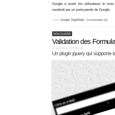
Google a averti les utilisateurs le moi
vendredi par un porte-parole de Google.
Tagué
Google
,
PageRank
|
Commentaire (0)
NON CLASSÉ
Validation des Formula
27 avril 2016 – 0 h 34 min
Un plugin jquery qui supporte la