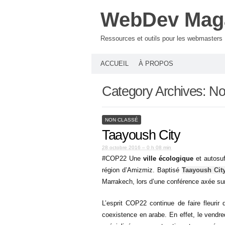
WebDev Mag
Ressources et outils pour les webmasters
ACCUEIL
À PROPOS
Category Archives:
No
NON CLASSÉ
Taayoush City
28 octobre 2016 – 0 h 08 min
#COP22 Une
ville écologique
et autosuf
région d’Amizmiz. Baptisé
Taayoush Cit
Marrakech, lors d’une conférence axée sur 
L’esprit COP22 continue de faire fleuri
coexistence en arabe. En effet, le vendre