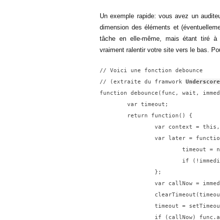
Un exemple rapide: vous avez un auditeu
dimension des éléments et (éventuelleme
tâche en elle-même, mais étant tiré à
vraiment ralentir votre site vers le bas. Po
// Voici une fonction debounce

// (extraite du framwork 
Underscore
function debounce(func, wait, immed
	var timeout;

	return function() {

		var context = this, args = arguments;

		var later = function() {

			timeout = null;

			if (!immediate) func.apply(context, args);

		};

		var callNow = immediate && !timeout;

		clearTimeout(timeout);

		timeout = setTimeout(later, wait);

		if (callNow) func.apply(context, args);
