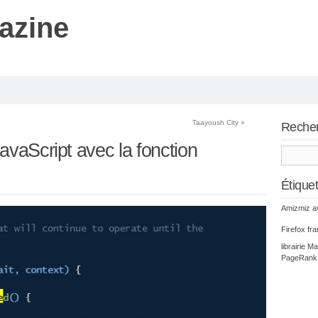
azine
Taayoush City
»
Reche
avaScript avec la fonction
Étique
Amizmiz
a
Firefox
fr
librairie
Ma
PageRank