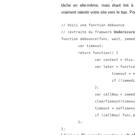
tâche en elle-même, mais étant tiré à
vraiment ralentir votre site vers le bas. Po
// Voici une fonction debounce

// (extraite du framwork 
Underscore
function debounce(func, wait, immed
	var timeout;

	return function() {

		var context = this, args = arguments;

		var later = function() {

			timeout = null;

			if (!immediate) func.apply(context, args);

		};

		var callNow = immediate && !timeout;

		clearTimeout(timeout);

		timeout = setTimeout(later, wait);

		if (callNow) func.apply(context, args);

	};
