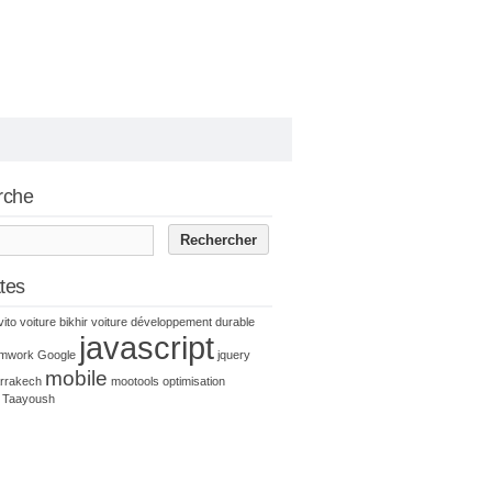
rche
ttes
vito voiture
bikhir voiture
développement durable
javascript
amwork
Google
jquery
mobile
rrakech
mootools
optimisation
Taayoush