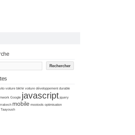
rche
ttes
vito voiture
bikhir voiture
développement durable
javascript
amwork
Google
jquery
mobile
rrakech
mootools
optimisation
Taayoush