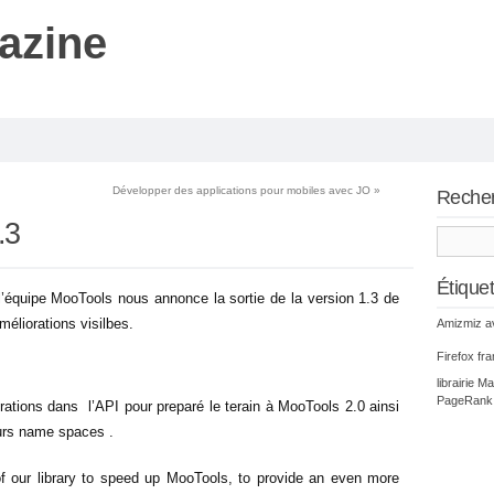
azine
Développer des applications pour mobiles avec JO
»
Reche
.3
Étique
’équipe MooTools nous annonce la sortie de la version 1.3 de
éliorations visilbes.
Amizmiz
a
Firefox
fr
librairie
Ma
PageRank
rations dans l’API pour preparé le terain à MooTools 2.0 ainsi
eurs name spaces .
 our library to speed up MooTools, to provide an even more