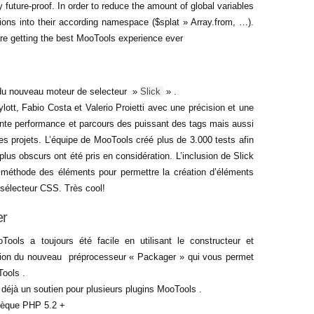
y future-proof. In order to reduce the amount of global variables
ions into their according namespace ($splat » Array.from, …).
 are getting the best MooTools experience ever
n du nouveau moteur de selecteur »
Slick
» .
tt, Fabio Costa et Valerio Proietti avec une précision et une
llente performance et parcours des puissant des tags mais aussi
res projets. L’équipe de MooTools créé plus de 3.000 tests afin
lus obscurs ont été pris en considération. L’inclusion de Slick
a méthode des éléments pour permettre la création d’éléments
sélecteur CSS. Très cool!
er
ools a toujours été facile en utilisant le constructeur et
gration du nouveau préprocesseur « Packager » qui vous permet
Tools .
 déjà un soutien pour plusieurs plugins MooTools .
thèque PHP 5.2 +